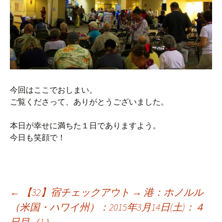
今回はここでおしまい。
ご覧くださって、ありがとうございました。
本日が幸せに満ちた１日でありますよう。
今日も笑顔で！
投
←
【32】宿チェックアウト → 港：ホノルル
（米国・ハワイ州）：2015年3月14日(土)：４
日目（1）