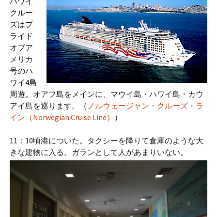
ハワイ
クルー
ズはプ
ライド
オブア
メリカ
号のハ
ワイ4島
周遊。オアフ島をメインに、マウイ島・ハワイ島・カウ
アイ島を巡ります。（
ノルウェージャン・クルーズ・ラ
イン（Norwegian Cruise Line）
）
11：10頃港についた。タクシーを降りて倉庫のような大
きな建物に入る。ガランとして人があまりいない。