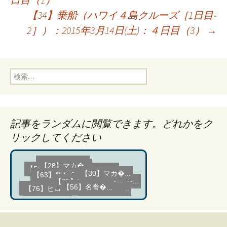
稿
【34】乗船（ハワイ４島クルーズ［1日目‐
2］）：2015年3月14日(土)：４日目（3）
→
ナ
ビ
検
索:
ゲ
記事をランダムに閲覧できます。どれかをク
ー
リックしてください
シ
【77】船員�...
【1】移動�...
【26】マカ�...
【62】タオ�...
【60】クイ�...
【13】アラ�...
【14】カピ�...
【59】クイ�...
【25】マカ�...
【28】マカ�...
【63】船か�...
【15】ハワ�...
【30】マカ�...
【82】朝食/...
【69】フリ�...
【73】ギャ�...
【2】自宅�...
【53】カフ�...
【39】船内�...
【56】名誉�...
【76】ヒロ(...
【50】フリ�...
【300】格言...
ョ
【66】アロ�...
【42】日本�...