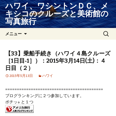
コ
ハワイ、ワシントンＤＣ、メ
ン
キシコのクルーズと美術館の
テ
写真旅行
ン
ツ
検
メニュー
へ
索:
ス
キ
ッ
【33】乗船手続き（ハワイ４島クルーズ
プ
［1日目‐1］）：2015年3月14日(土)：４
日目（２）
2015年5月13日
ハワイ
==========================================
ブログランキングに２つ参加しています。
ポチッ↓ と１つ