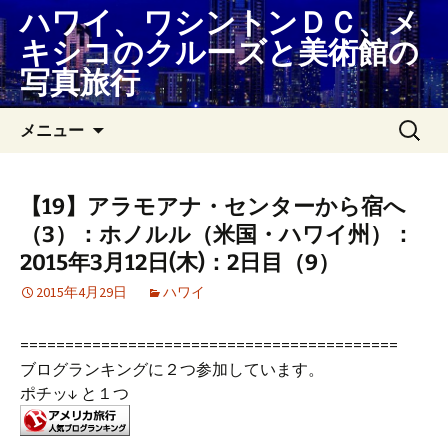
コ
ハワイ、ワシントンＤＣ、メ
ン
キシコのクルーズと美術館の
テ
写真旅行
ン
ツ
検
メニュー
へ
索:
ス
キ
ッ
【19】アラモアナ・センターから宿へ
プ
（3）：ホノルル（米国・ハワイ州）：
2015年3月12日(木)：2日目（9）
2015年4月29日
ハワイ
==========================================
ブログランキングに２つ参加しています。
ポチッ↓ と１つ