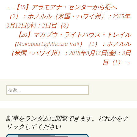
投
←
【18】アラモアナ・センターから宿へ
（2）：ホノルル（米国・ハワイ州）：2015年
3月12日(木)：2日目（8）
稿
【20】マカプウ・ライトハウス・トレイル
（Makapuu Lighthouse Trail）（1）：ホノルル
ナ
（米国・ハワイ州）：2015年3月13日(金)：3日
目（1）
→
ビ
ゲ
検
索:
ー
記事をランダムに閲覧できます。どれかをク
シ
リックしてください