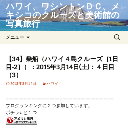
コ
ハワイ、ワシントンＤＣ、メ
ン
キシコのクルーズと美術館の
テ
写真旅行
ン
ツ
検
メニュー
へ
索:
ス
キ
ッ
【34】乗船（ハワイ４島クルーズ［1日
プ
目‐2］）：2015年3月14日(土)：４日目
（3）
2015年5月14日
ハワイ
==========================================
ブログランキングに２つ参加しています。
ポチッ↓ と１つ