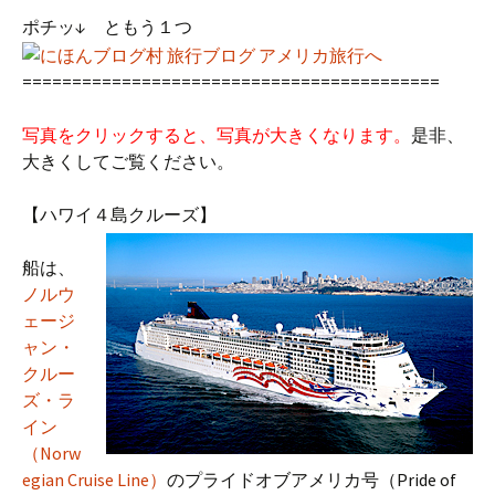
ポチッ↓ ともう１つ
==========================================
写真をクリックすると、写真が大きくなります。
是非、
大きくしてご覧ください。
【ハワイ４島クルーズ】
船は、
ノルウ
ェージ
ャン・
クルー
ズ・ラ
イン
（Norw
egian Cruise Line）
のプライドオブアメリカ号（Pride of