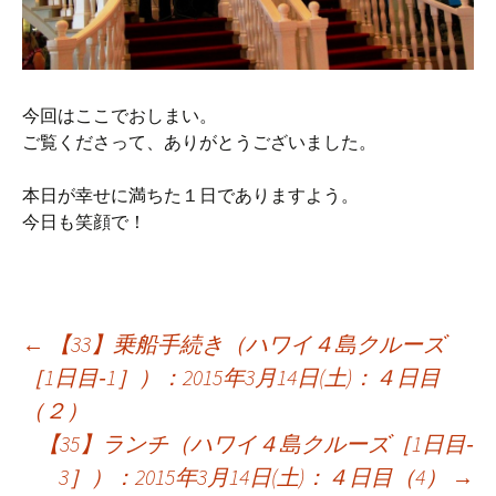
今回はここでおしまい。
ご覧くださって、ありがとうございました。
本日が幸せに満ちた１日でありますよう。
今日も笑顔で！
投
←
【33】乗船手続き（ハワイ４島クルーズ
［1日目‐1］）：2015年3月14日(土)：４日目
（２）
稿
【35】ランチ（ハワイ４島クルーズ［1日目‐
3］）：2015年3月14日(土)：４日目（4）
→