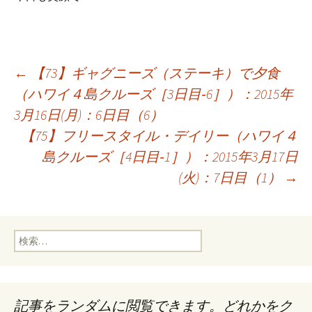
投
←
【73】ギャグニーズ（ステーキ）で夕食
（ハワイ４島クルーズ［3日目‐6］）：2015年
3月16日(月)：6日目（6）
稿
【75】フリースタイル・デイリー（ハワイ４
島クルーズ［4日目‐1］）：2015年3月17日
ナ
(火)：7日目（1）
→
ビ
検
ゲ
索:
ー
記事をランダムに閲覧できます。どれかをク