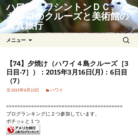
コ
ハワイ、ワシントンＤＣ、メ
ン
キシコのクルーズと美術館の
テ
写真旅行
ン
ツ
検
メニュー
へ
索:
ス
キ
ッ
【74】夕焼け（ハワイ４島クルーズ［3
プ
日目‐7］）：2015年3月16日(月)：6日目
（7）
2015年6月23日
ハワイ
==========================================
ブログランキングに２つ参加しています。
ポチッ↓ と１つ