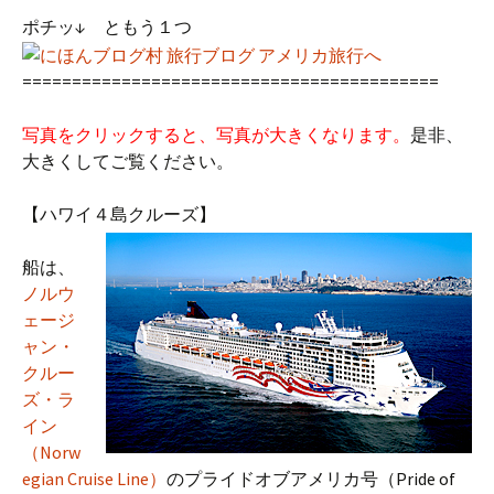
ポチッ↓ ともう１つ
==========================================
写真をクリックすると、写真が大きくなります。
是非、
大きくしてご覧ください。
【ハワイ４島クルーズ】
船は、
ノルウ
ェージ
ャン・
クルー
ズ・ラ
イン
（Norw
egian Cruise Line）
のプライドオブアメリカ号（Pride of